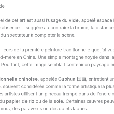
ide
l de cet art est aussi l’usage du
vide
, appelé espace 
absence. Il suggère au contraire la brume, la distance
n du spectateur à compléter la scène.
lleurs de la première peinture traditionnelle que j’ai vu
d-mère en Chine. Une simple montagne noyée dans la
e. Pourtant, cette image semblait contenir un paysage en
tionnelle chinoise
, appelée
Guohua
国画
, entretient un
e, souvent considérée comme la forme artistique la plu
es artistes utilisent un pinceau trempé dans de l’encre 
r du
papier de riz
ou de la
soie
. Certaines œuvres peuv
 murs, des paravents ou des objets laqués.