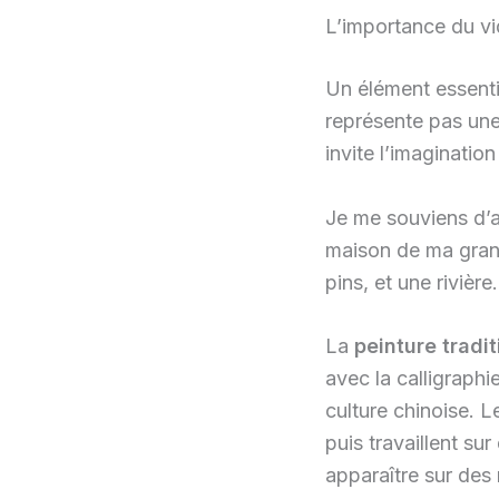
L’importance du v
Un élément essentie
représente pas une 
invite l’imaginatio
Je me souviens d’ai
maison de ma gran
pins, et une rivièr
La
peinture tradi
avec la calligraphi
culture chinoise. L
puis travaillent su
apparaître sur des