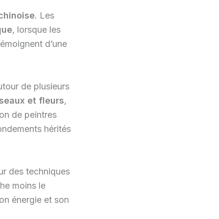
 chinoise
. Les
que
, lorsque les
 témoignent d’une
tour de plusieurs
seaux et fleurs
,
ion de peintres
fondements hérités
sur des techniques
rche moins le
son énergie et son